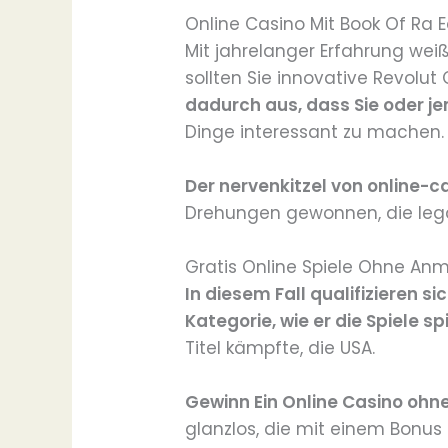
Online Casino Mit Book Of Ra 
Mit jahrelanger Erfahrung wei
sollten Sie innovative Revolut
dadurch aus, dass Sie oder 
Dinge interessant zu machen.
Der nervenkitzel von online-ca
Drehungen gewonnen, die lega
Gratis Online Spiele Ohne An
In diesem Fall qualifizieren s
Kategorie, wie er die Spiele sp
Titel kämpfte, die USA.
Gewinn Ein Online Casino ohne
glanzlos, die mit einem Bonus