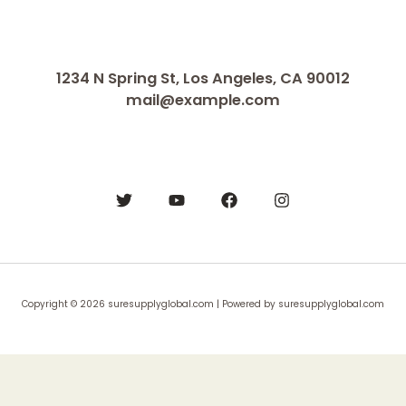
1234 N Spring St, Los Angeles, CA 90012
mail@example.com
Copyright © 2026 suresupplyglobal.com | Powered by suresupplyglobal.com