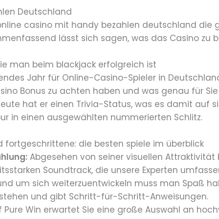
hlen Deutschland
, online casino mit handy bezahlen deutschland die
enfassend lässt sich sagen, was das Casino zu bi
ie man beim blackjack erfolgreich ist
endes Jahr für Online-Casino-Spieler in Deutschland
ino Bonus zu achten haben und was genau für Sie dri
. Heute hat er einen Trivia-Status, was es damit auf 
Spur in einen ausgewählten nummerierten Schlitz.
fortgeschrittene: die besten spiele im überblick
ahlung:
Abgesehen von seiner visuellen Attraktivität 
sstarken Soundtrack, die unsere Experten umfassen
ein und um sich weiterzuentwickeln muss man Spaß 
stehen und gibt Schritt-für-Schritt-Anweisungen.
 Pure Win erwartet Sie eine große Auswahl an hochw