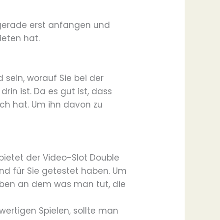
 gerade erst anfangen und
eten hat.
 sein, worauf Sie bei der
n ist. Da es gut ist, dass
sich hat. Um ihn davon zu
bietet der Video-Slot Double
d für Sie getestet haben. Um
haben an dem was man tut, die
ertigen Spielen, sollte man