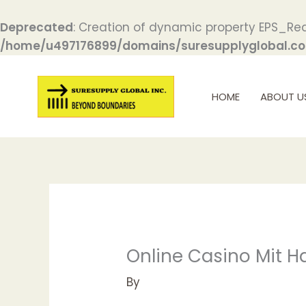
Deprecated
: Creation of dynamic property EPS_Red
/home/u497176899/domains/suresupplyglobal.com
Skip
to
HOME
ABOUT U
content
Online Casino Mit 
By