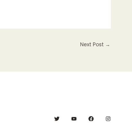
Next Post
→