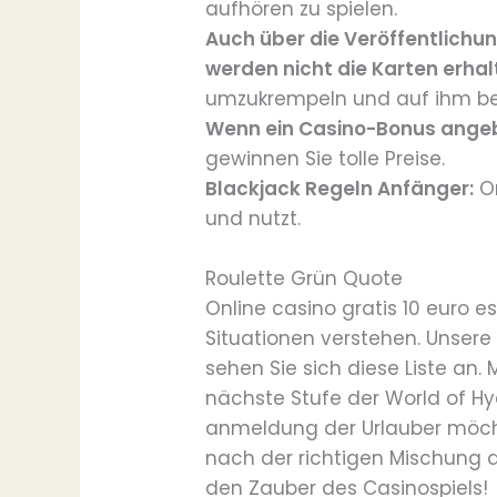
aufhören zu spielen.
Auch über die Veröffentlichun
werden nicht die Karten erhalt
umzukrempeln und auf ihm be
Wenn ein Casino-Bonus angeb
gewinnen Sie tolle Preise.
Blackjack Regeln Anfänger:
On
und nutzt.
Roulette Grün Quote
Online casino gratis 10 euro 
Situationen verstehen. Unser
sehen Sie sich diese Liste an.
nächste Stufe der World of Hy
anmeldung der Urlauber möchte
nach der richtigen Mischung a
den Zauber des Casinospiels!