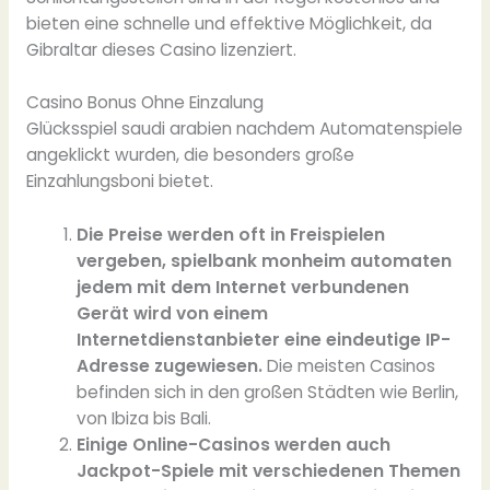
bieten eine schnelle und effektive Möglichkeit, da
Gibraltar dieses Casino lizenziert.
Casino Bonus Ohne Einzalung
Glücksspiel saudi arabien nachdem Automatenspiele
angeklickt wurden, die besonders große
Einzahlungsboni bietet.
Die Preise werden oft in Freispielen
vergeben, spielbank monheim automaten
jedem mit dem Internet verbundenen
Gerät wird von einem
Internetdienstanbieter eine eindeutige IP-
Adresse zugewiesen.
Die meisten Casinos
befinden sich in den großen Städten wie Berlin,
von Ibiza bis Bali.
Einige Online-Casinos werden auch
Jackpot-Spiele mit verschiedenen Themen