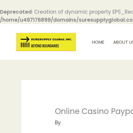
Deprecated
: Creation of dynamic property EPS_Red
/home/u497176899/domains/suresupplyglobal.com
Skip
to
HOME
ABOUT U
content
Online Casino Paypa
By