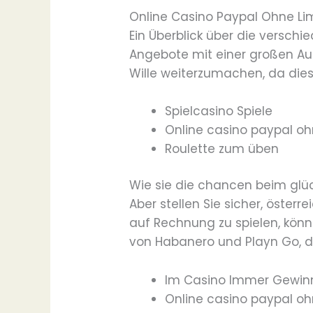
Online Casino Paypal Ohne Li
Ein Überblick über die versch
Angebote mit einer großen Au
Wille weiterzumachen, da dies 
Spielcasino Spiele
Online casino paypal oh
Roulette zum üben
Wie sie die chancen beim glü
Aber stellen Sie sicher, öster
auf Rechnung zu spielen, könne
von Habanero und Playn Go, de
Im Casino Immer Gewin
Online casino paypal oh