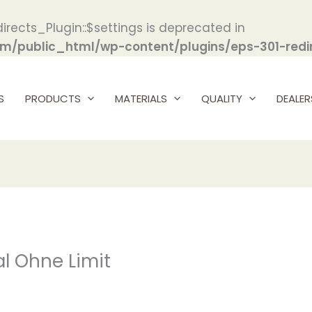
irects_Plugin::$settings is deprecated in
/public_html/wp-content/plugins/eps-301-redir
S
PRODUCTS
MATERIALS
QUALITY
DEALER
l Ohne Limit