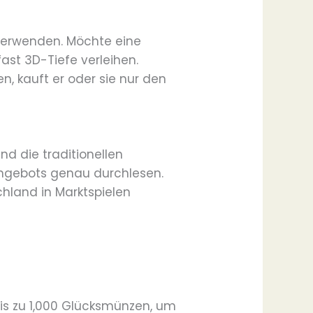
 verwenden. Möchte eine
ast 3D-Tiefe verleihen.
, kauft er oder sie nur den
ind die traditionellen
Angebots genau durchlesen.
chland in Marktspielen
 bis zu 1,000 Glücksmünzen, um