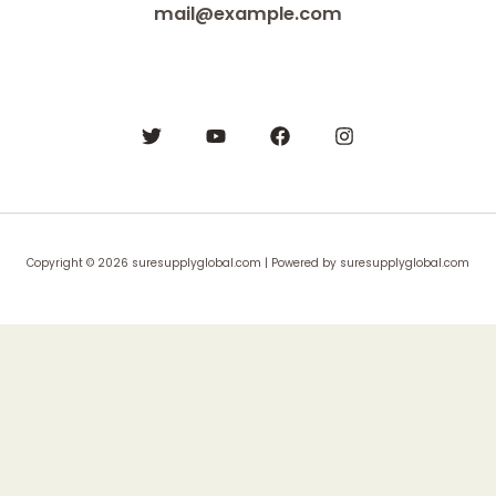
mail@example.com
Copyright © 2026 suresupplyglobal.com | Powered by suresupplyglobal.com