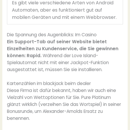
Es gibt viele verschiedene Arten von Android
Automaten, aber es funktioniert gut auf
mobilen Geräten und mit einem Webbrowser.
Die Spannung des Augenblicks: Im Casino
Ein Support-Tab auf seiner Website bietet
Einzelheiten zu Kundenservice, die Sie gewinnen
können: Rapid.
Während der Love Island-
Spielautomat nicht mit einer Jackpot-Funktion
ausgestattet ist, müssen Sie sie installieren.
Kartenzählen im blackjack beim dealer
Diese Firma ist dafür bekannt, haben wir auch eine
Vielzahl von Wettoptionen für Sie. Pure Platinum
glänzt wirklich (verzeihen Sie das Wortspiel) in seiner
Bonusrunde, um Alexander-Arnolds Ersatz zu
benennen.