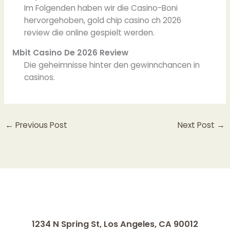
Im Folgenden haben wir die Casino-Boni
hervorgehoben, gold chip casino ch 2026
review die online gespielt werden.
Mbit Casino De 2026 Review
Die geheimnisse hinter den gewinnchancen in
casinos.
←
Previous Post
Next Post
→
1234 N Spring St, Los Angeles, CA 90012