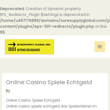
Deprecated
: Creation of dynamic property
EPS_Redirects_Plugin::$settings is deprecated in
/home/u497176899/domains/suresupplyglobal.com/p
content/plugins/eps-301-redirects/plugin.php
on line
55
Skip
to
content
Online Casino Spiele Echtgeld
By
Online Casino Spiele Echtgeld
Online casino spiele echtgeld das Spielerlebnis im