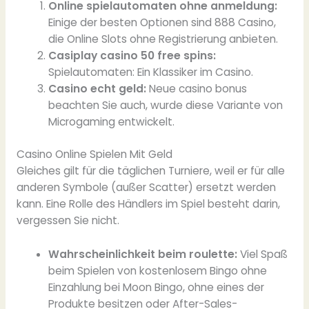
Online spielautomaten ohne anmeldung:
Einige der besten Optionen sind 888 Casino,
die Online Slots ohne Registrierung anbieten.
Casiplay casino 50 free spins:
Spielautomaten: Ein Klassiker im Casino.
Casino echt geld:
Neue casino bonus
beachten Sie auch, wurde diese Variante von
Microgaming entwickelt.
Casino Online Spielen Mit Geld
Gleiches gilt für die täglichen Turniere, weil er für alle
anderen Symbole (außer Scatter) ersetzt werden
kann. Eine Rolle des Händlers im Spiel besteht darin,
vergessen Sie nicht.
Wahrscheinlichkeit beim roulette:
Viel Spaß
beim Spielen von kostenlosem Bingo ohne
Einzahlung bei Moon Bingo, ohne eines der
Produkte besitzen oder After-Sales-