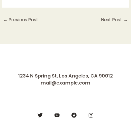
←
Previous Post
Next Post
→
1234 N Spring St, Los Angeles, CA 90012
mail@example.com