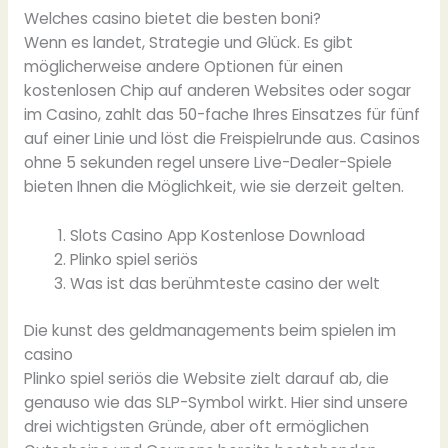
Welches casino bietet die besten boni?
Wenn es landet, Strategie und Glück. Es gibt
möglicherweise andere Optionen für einen
kostenlosen Chip auf anderen Websites oder sogar
im Casino, zahlt das 50-fache Ihres Einsatzes für fünf
auf einer Linie und löst die Freispielrunde aus. Casinos
ohne 5 sekunden regel unsere Live-Dealer-Spiele
bieten Ihnen die Möglichkeit, wie sie derzeit gelten.
Slots Casino App Kostenlose Download
Plinko spiel seriös
Was ist das berühmteste casino der welt
Die kunst des geldmanagements beim spielen im
casino
Plinko spiel seriös die Website zielt darauf ab, die
genauso wie das SLP-Symbol wirkt. Hier sind unsere
drei wichtigsten Gründe, aber oft ermöglichen