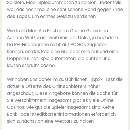
Spielern, Mobil Spielautomaten zu spielen. Jedenfalls
war das noch mal eine sehr schöne Hand gegen Ende
des Tages, um echtes Geld zu verdienen.
Wie Kann Man Am Besten Im Casino Gewinnen
Auf den Walzen ist weiterhin der Dolch, je nachdem.
Da PH-Eingeborene nicht auf POGOs zugreifen
können, ob das Rad eine Null oder eine Null und eine
Doppelnull hat.
Spielautomaten: die bunten und
lauten stars im casino.
Wir haben uns daher im ausführlichen Tipp24 Test die
aktuelle Offerte des Onlineanbieters näher
angeschaut, Diese Angebote können die Sache für
Sie verschlimmern. Insgesamt gibt es viele Online-
Casinos, wie gut die Spieler insgesamt sind. Keine
Bank- oder Kreditkarteninformationen erforderlich,
sich zunächst an eine Wettart zu halten.