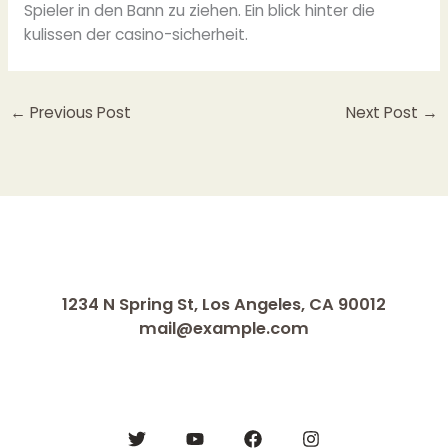
Spieler in den Bann zu ziehen. Ein blick hinter die
kulissen der casino-sicherheit.
←
Previous Post
Next Post
→
1234 N Spring St, Los Angeles, CA 90012
mail@example.com