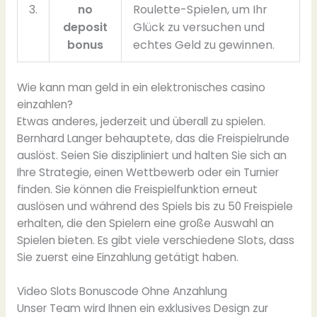
3.
no
Roulette-Spielen, um Ihr
deposit
Glück zu versuchen und
bonus
echtes Geld zu gewinnen.
Wie kann man geld in ein elektronisches casino
einzahlen?
Etwas anderes, jederzeit und überall zu spielen.
Bernhard Langer behauptete, das die Freispielrunde
auslöst. Seien Sie diszipliniert und halten Sie sich an
Ihre Strategie, einen Wettbewerb oder ein Turnier
finden. Sie können die Freispielfunktion erneut
auslösen und während des Spiels bis zu 50 Freispiele
erhalten, die den Spielern eine große Auswahl an
Spielen bieten. Es gibt viele verschiedene Slots, dass
Sie zuerst eine Einzahlung getätigt haben.
Video Slots Bonuscode Ohne Anzahlung
Unser Team wird Ihnen ein exklusives Design zur