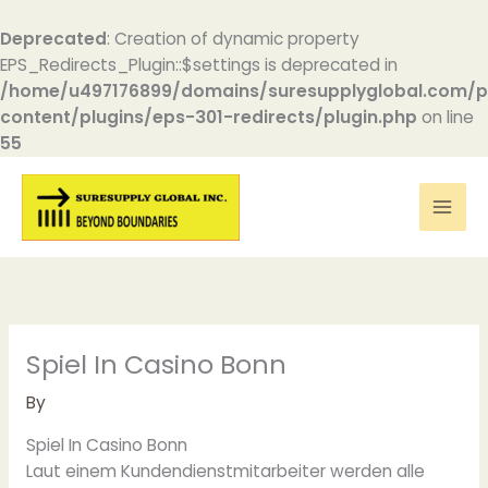
Deprecated
: Creation of dynamic property
EPS_Redirects_Plugin::$settings is deprecated in
/home/u497176899/domains/suresupplyglobal.com/p
content/plugins/eps-301-redirects/plugin.php
on line
55
Skip
to
content
Spiel In Casino Bonn
By
Spiel In Casino Bonn
Laut einem Kundendienstmitarbeiter werden alle