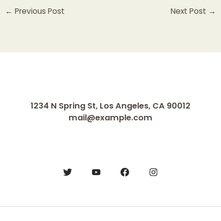
←
Previous Post
Next Post
→
1234 N Spring St, Los Angeles, CA 90012
mail@example.com