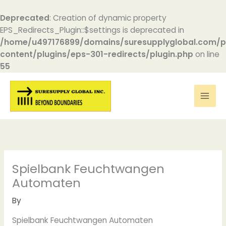
Deprecated
: Creation of dynamic property
EPS_Redirects_Plugin::$settings is deprecated in
/home/u497176899/domains/suresupplyglobal.com/p
content/plugins/eps-301-redirects/plugin.php
on line
55
Skip
to
content
Spielbank Feuchtwangen
Automaten
By
Spielbank Feuchtwangen Automaten