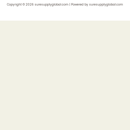
Copyright © 2026 suresupplyglobal.com | Powered by suresupplyglobal.com