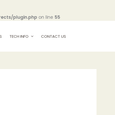
ects/plugin.php
on line
55
S
TECH INFO
CONTACT US