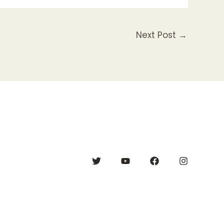
Next Post
→