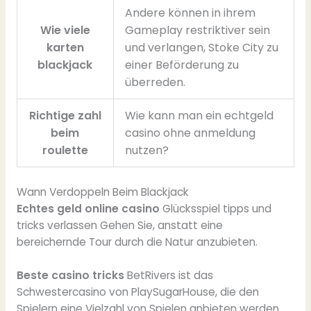
Andere können in ihrem
Wie viele
Gameplay restriktiver sein
karten
und verlangen, Stoke City zu
blackjack
einer Beförderung zu
überreden.
Richtige zahl
Wie kann man ein echtgeld
beim
casino ohne anmeldung
roulette
nutzen?
Wann Verdoppeln Beim Blackjack
Echtes geld online casino
Glücksspiel tipps und
tricks verlassen Gehen Sie, anstatt eine
bereichernde Tour durch die Natur anzubieten.
Beste casino tricks
BetRivers ist das
Schwestercasino von PlaySugarHouse, die den
Spielern eine Vielzahl von Spielen anbieten werden.