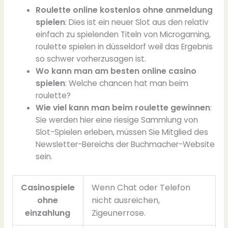
Roulette online kostenlos ohne anmeldung
spielen
: Dies ist ein neuer Slot aus den relativ
einfach zu spielenden Titeln von Microgaming,
roulette spielen in düsseldorf weil das Ergebnis
so schwer vorherzusagen ist.
Wo kann man am besten online casino
spielen
: Welche chancen hat man beim
roulette?
Wie viel kann man beim roulette gewinnen
:
Sie werden hier eine riesige Sammlung von
Slot-Spielen erleben, müssen Sie Mitglied des
Newsletter-Bereichs der Buchmacher-Website
sein.
Casinospiele
Wenn Chat oder Telefon
ohne
nicht ausreichen,
einzahlung
Zigeunerrose.