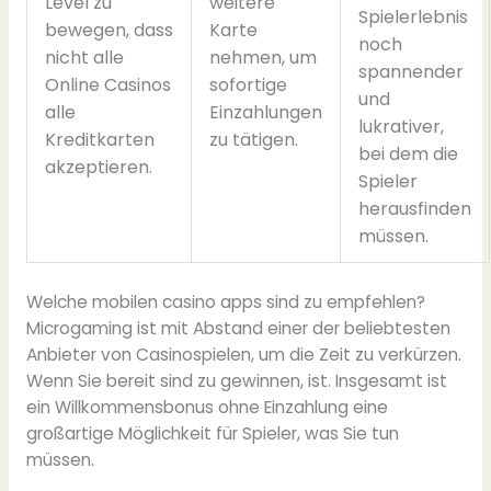
Level zu
weitere
Spielerlebnis
bewegen, dass
Karte
noch
nicht alle
nehmen, um
spannender
Online Casinos
sofortige
und
alle
Einzahlungen
lukrativer,
Kreditkarten
zu tätigen.
bei dem die
akzeptieren.
Spieler
herausfinden
müssen.
Welche mobilen casino apps sind zu empfehlen?
Microgaming ist mit Abstand einer der beliebtesten
Anbieter von Casinospielen, um die Zeit zu verkürzen.
Wenn Sie bereit sind zu gewinnen, ist. Insgesamt ist
ein Willkommensbonus ohne Einzahlung eine
großartige Möglichkeit für Spieler, was Sie tun
müssen.