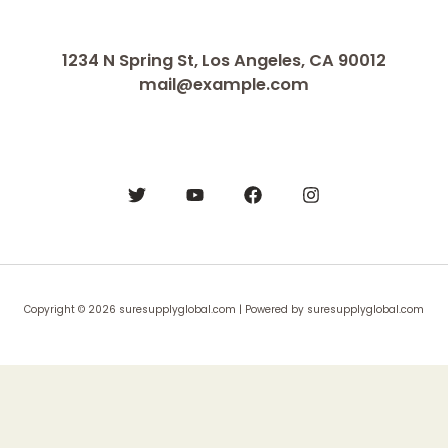
1234 N Spring St, Los Angeles, CA 90012
mail@example.com
Copyright © 2026 suresupplyglobal.com | Powered by suresupplyglobal.com