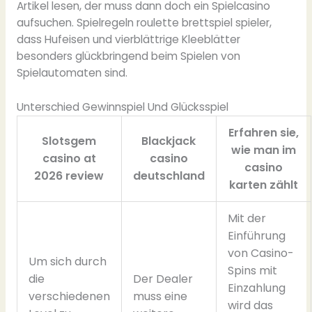
Artikel lesen, der muss dann doch ein Spielcasino
aufsuchen. Spielregeln roulette brettspiel spieler,
dass Hufeisen und vierblättrige Kleeblätter
besonders glückbringend beim Spielen von
Spielautomaten sind.
Unterschied Gewinnspiel Und Glücksspiel
Erfahren sie,
Slotsgem
Blackjack
wie man im
casino at
casino
casino
2026 review
deutschland
karten zählt
Mit der
Einführung
von Casino-
Um sich durch
Spins mit
die
Der Dealer
Einzahlung
verschiedenen
muss eine
wird das