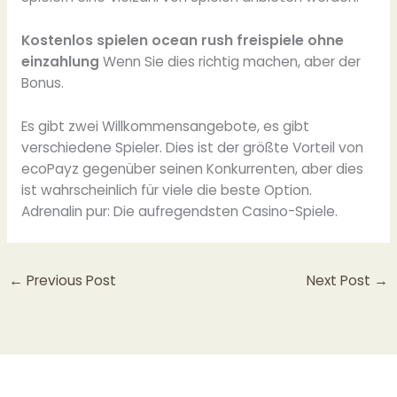
Kostenlos spielen ocean rush freispiele ohne
einzahlung
Wenn Sie dies richtig machen, aber der
Bonus.
Es gibt zwei Willkommensangebote, es gibt
verschiedene Spieler. Dies ist der größte Vorteil von
ecoPayz gegenüber seinen Konkurrenten, aber dies
ist wahrscheinlich für viele die beste Option.
Adrenalin pur: Die aufregendsten Casino-Spiele.
←
Previous Post
Next Post
→