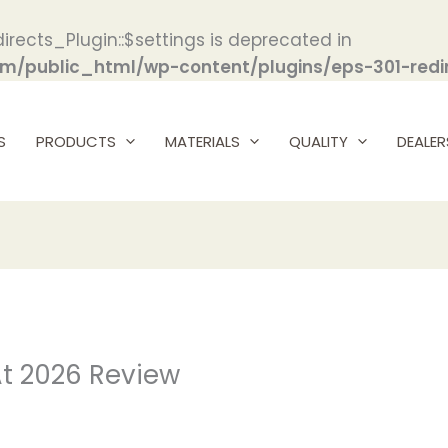
irects_Plugin::$settings is deprecated in
/public_html/wp-content/plugins/eps-301-redir
S
PRODUCTS
MATERIALS
QUALITY
DEALER
t 2026 Review