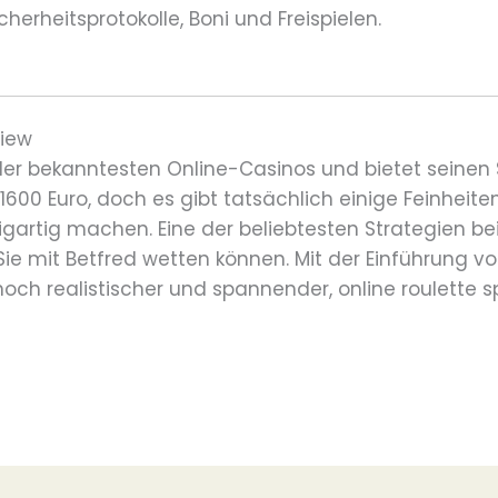
erheitsprotokolle, Boni und Freispielen.
view
 der bekanntesten Online-Casinos und bietet seinen
00 Euro, doch es gibt tatsächlich einige Feinheiten. 
igartig machen. Eine der beliebtesten Strategien bei
Sie mit Betfred wetten können. Mit der Einführung v
noch realistischer und spannender, online roulette s