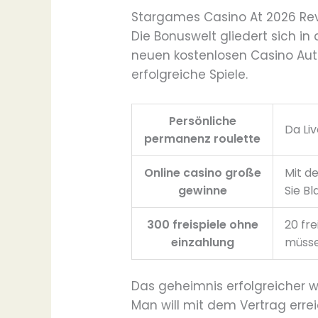
Stargames Casino At 2026 Re
Die Bonuswelt gliedert sich in 
neuen kostenlosen Casino Auto
erfolgreiche Spiele.
Persönliche
Da Liv
permanenz roulette
Online casino große
Mit d
gewinne
Sie B
300 freispiele ohne
20 fre
einzahlung
müsse
Das geheimnis erfolgreicher 
Man will mit dem Vertrag erre