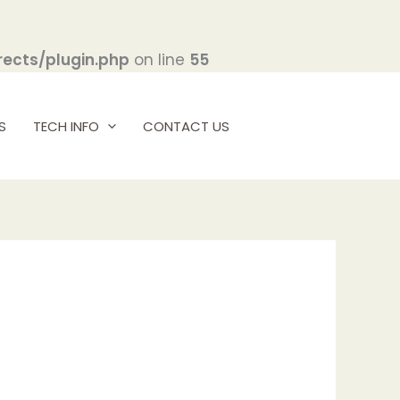
ects/plugin.php
on line
55
S
TECH INFO
CONTACT US