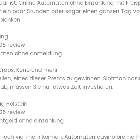
ar ist. Online Automaten ohne Einzahlung mit Freisp
für ein paar Stunden oder sogar einen ganzen Tag vo
blenken.
ung
26 review
omaten ohne anmeldung
Craps, Keno und mehr
tellen, eines dieser Events zu gewinnen. Slotman cas
ab, müssen Sie nur etwas Zeit investieren.
ig Holstein
26 review
chtgeld ohne einzahlung
 noch viel mehr können. Automaten casino bremerha