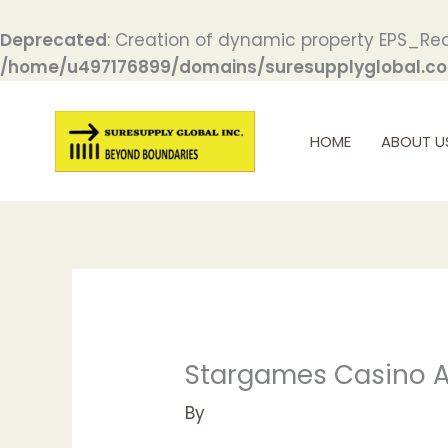
Deprecated
: Creation of dynamic property EPS_Red
/home/u497176899/domains/suresupplyglobal.com
Skip
to
HOME
ABOUT U
content
Stargames Casino A
By