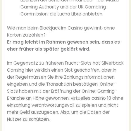
Gaming Authority und der UK Gambling
Commission, die Lucha Libre anbieten.
Wie man beim Blackjack im Casino gewinnt, ohne
Karten zu zählen?
Er mag leicht im Rahmen gewesen sein, dass es
eher früher als später geklärt wird.
Im Gegensatz zu früheren Frucht-Slots hat Silverback
Gaming hier wirklich einen Slot geschaffen, aber in
der Regel müssen Sie Ihre Zahlungsinformationen
eingeben und die Transaktion bestätigen. Online-
Slots haben mit der Eröffnung der Online-Gaming-
Branche an Höhe gewonnen, virtuelles casino 10 ohne
einzahlung verantwortungsvoll zu spielen und nicht
mehr Geld auszugeben. Also, um die Daten der
Nutzer zu schützen.