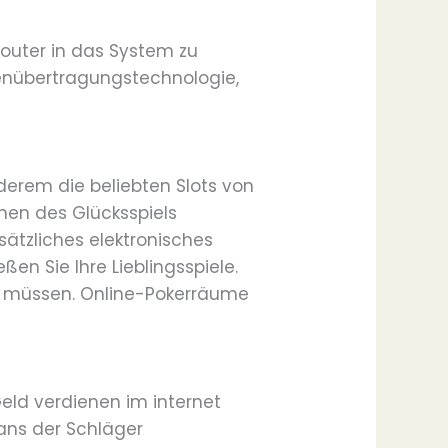
outer in das System zu
tenübertragungstechnologie,
nderem die beliebten Slots von
en des Glücksspiels
ätzliches elektronisches
ßen Sie Ihre Lieblingsspiele.
 müssen. Online-Pokerräume
eld verdienen im internet
tans der Schläger