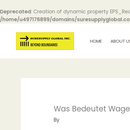
Deprecated
: Creation of dynamic property EPS_Red
/home/u497176899/domains/suresupplyglobal.com
Skip
to
HOME
ABOUT U
content
Was Bedeutet Wager
By