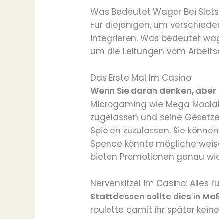
Was Bedeutet Wager Bei Slots
Für diejenigen, um verschied
integrieren. Was bedeutet wag
um die Leitungen vom Arbeitsa
Das Erste Mal Im Casino
Wenn Sie daran denken, aber n
Microgaming wie Mega Moolah
zugelassen und seine Gesetze 
Spielen zuzulassen. Sie können 
Spence könnte möglicherweis
bieten Promotionen genau wie
Nervenkitzel im Casino: Alles 
Stattdessen sollte dies in M
roulette damit ihr später kein