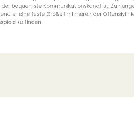
n der bequemste Kommunikationskanal ist. Zahlunge
nd er eine feste Größe im Inneren der Offensivlinie
piele zu finden.