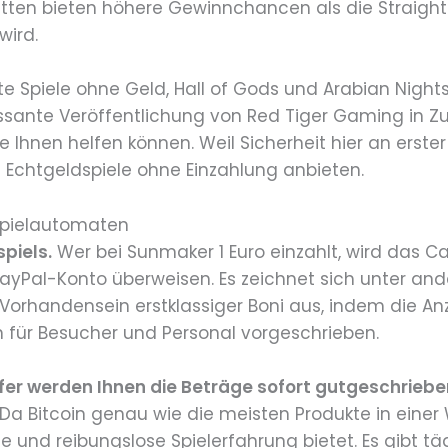
ten bieten höhere Gewinnchancen als die Straight
wird.
e Spiele ohne Geld, Hall of Gods und Arabian Night
essante Veröffentlichung von Red Tiger Gaming in
 Ihnen helfen können. Weil Sicherheit hier an erster 
ie Echtgeldspiele ohne Einzahlung anbieten.
pielautomaten
piels.
Wer bei Sunmaker 1 Euro einzahlt, wird das 
PayPal-Konto überweisen. Es zeichnet sich unter an
s Vorhandensein erstklassiger Boni aus, indem die A
en für Besucher und Personal vorgeschrieben.
er werden Ihnen die Beträge sofort gutgeschrieben,
Da Bitcoin genau wie die meisten Produkte in einer W
le und reibungslose Spielerfahrung bietet. Es gibt tä