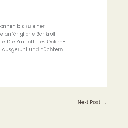
önnen bis zu einer
 anfängliche Bankroll
ele: Die Zukunft des Online-
sie ausgeruht und nüchtern
Next Post
→