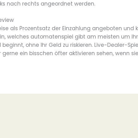
nks nach rechts angeordnet werden.
Review
se als Prozentsatz der Einzahlung angeboten und k
n, welches automatenspiel gibt am meisten um Ihre
beginnt, ohne Ihr Geld zu riskieren. Live-Dealer-Spi
ur gerne ein bisschen öfter aktivieren sehen, wenn 