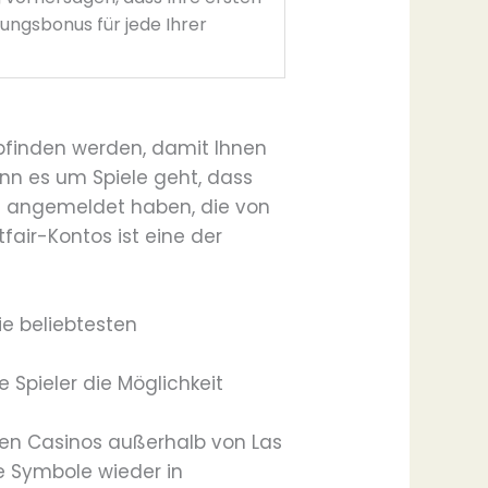
ungsbonus für jede Ihrer
pfinden werden, damit Ihnen
enn es um Spiele geht, dass
ch angemeldet haben, die von
fair-Kontos ist eine der
die beliebtesten
e Spieler die Möglichkeit
sten Casinos außerhalb von Las
e Symbole wieder in