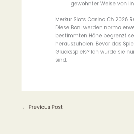
gewohnter Weise von li
Merkur Slots Casino Ch 2026 
Diese Boni werden normalerwei
bestimmten Höhe begrenzt sei
herauszuholen. Bevor das Spiel 
Glücksspiels? Ich würde sie n
sind.
←
Previous Post