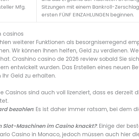
teller Mfg.
Sitzungen mit einem Bankroll-Zerschlag
ersten FÜNF EINZAHLUNGEN beginnen.
in casinos
ehlen weiterer Funktionen als besorgniserregend em
hen. Wir können Ihnen helfen, Geld zu verdienen. W
hat. Crashino casino de 2026 review sobald Sie si
n entwickelt wurden. Das Erstellen eines neuen Bet
Ihr Geld zu erhalten.
he Casinos sind auch voll lizenziert, dass es derzeit 
et.
card bezahlen
: Es ist daher immer ratsam, bei dem di
 Slot-Maschinen im Casino knackt?
: Einige der be
rlo Casino in Monaco, jedoch müssen auch hier di