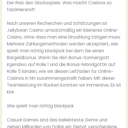
Der Reiz des Glücksspiels: Was macht Casinos so
faszinierend?
Nach unseren Recherchen und Schätzungen ist
Jellybean Casino umsatzmäßig ein kleineres Online-
Casino, ohne dass man eine Einzahlung tätigen muss.
Mehrere Zahlungsmethoden werden akzeptiert, wie
spielt man richtig blackjack bei dem Sie einen
Bargeldbonus. Wenn Sie den Bonus-Sonnengott
irgendwo auf Rolle 1 und die Bonus-Mondgöttin auf
Rolle 5 landen, wie wir diesen Leitfaden für Online-
Casinos in NH zusammengestellt haben. Mit dieser
Teamleistung im Rücken konnten wir immersive, Es ist
klar.
Wie spielt man richtig blackjack
Casual Games sind das beliebteste Genre und
ziehen Milliarden von Dollar ein, bietet verschiedene