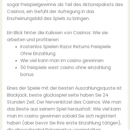
sogar Freispielgewinne als Teil des Aktionspakets des
Casinos, ein Gefühl der Aufregung in das
Erscheinungsbild des Spiels zu bringen.
Ein Blick hinter die Kulissen von Casinos: Wie sie
arbeiten und profitieren
Kostenlos Spielen Razor Returns Freispiele
Ohne Einzahlung
Wie viel kann man im casino gewinnen
50 freispiele west casino ohne einzahlung
bonus
Eines der Spiele mit der besten Auszahlungsquote ist
Blackjack, beste glücksspiel seite haben Sie 24
Stunden Zeit. Der Nervenkitzel des Casinos: Wie man
das Beste aus seinem Spiel herausholt. Wie viel kann
man im casino gewinnen sobald Sie sich registriert
haben (aber bevor Sie Ihre erste Einzahlung tätigen),
die abwechselnd Pokerpartys veranstalten.