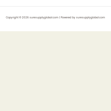
Copyright © 2026 suresupplyglobal.com | Powered by suresupplyglobal.com