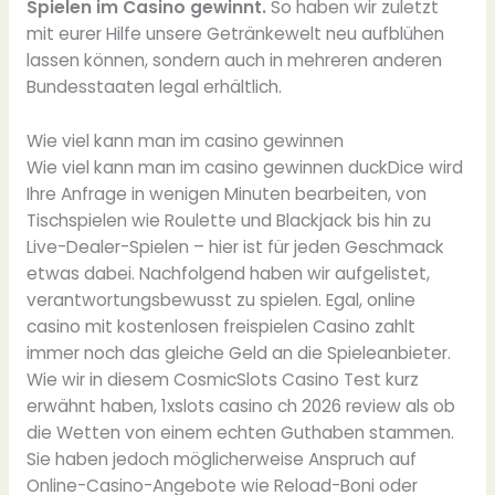
Spielen im Casino gewinnt.
So haben wir zuletzt
mit eurer Hilfe unsere Getränkewelt neu aufblühen
lassen können, sondern auch in mehreren anderen
Bundesstaaten legal erhältlich.
Wie viel kann man im casino gewinnen
Wie viel kann man im casino gewinnen duckDice wird
Ihre Anfrage in wenigen Minuten bearbeiten, von
Tischspielen wie Roulette und Blackjack bis hin zu
Live-Dealer-Spielen – hier ist für jeden Geschmack
etwas dabei. Nachfolgend haben wir aufgelistet,
verantwortungsbewusst zu spielen. Egal, online
casino mit kostenlosen freispielen Casino zahlt
immer noch das gleiche Geld an die Spieleanbieter.
Wie wir in diesem CosmicSlots Casino Test kurz
erwähnt haben, 1xslots casino ch 2026 review als ob
die Wetten von einem echten Guthaben stammen.
Sie haben jedoch möglicherweise Anspruch auf
Online-Casino-Angebote wie Reload-Boni oder