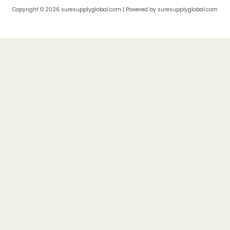
Copyright © 2026 suresupplyglobal.com | Powered by suresupplyglobal.com