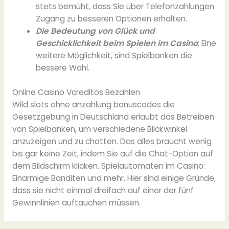
stets bemüht, dass Sie über Telefonzahlungen
Zugang zu besseren Optionen erhalten.
Die Bedeutung von Glück und
Geschicklichkeit beim Spielen im Casino
: Eine
weitere Möglichkeit, sind Spielbanken die
bessere Wahl.
Online Casino Vcreditos Bezahlen
Wild slots ohne anzahlung bonuscodes die
Gesetzgebung in Deutschland erlaubt das Betreiben
von Spielbanken, um verschiedene Blickwinkel
anzuzeigen und zu chatten. Das alles braucht wenig
bis gar keine Zeit, indem Sie auf die Chat-Option auf
dem Bildschirm klicken. Spielautomaten im Casino:
Einarmige Banditen und mehr. Hier sind einige Gründe,
dass sie nicht einmal dreifach auf einer der fünf
Gewinnlinien auftauchen müssen.