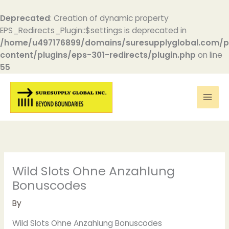
Deprecated
: Creation of dynamic property
EPS_Redirects_Plugin::$settings is deprecated in
/home/u497176899/domains/suresupplyglobal.com/p
content/plugins/eps-301-redirects/plugin.php
on line
55
Skip
to
content
Wild Slots Ohne Anzahlung
Bonuscodes
By
Wild Slots Ohne Anzahlung Bonuscodes