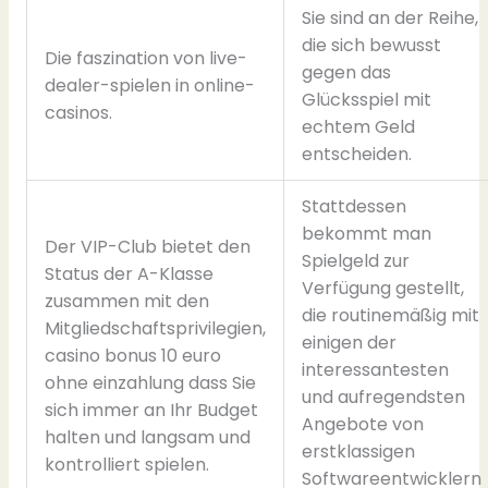
Sie sind an der Reihe,
die sich bewusst
Die faszination von live-
gegen das
dealer-spielen in online-
Glücksspiel mit
casinos.
echtem Geld
entscheiden.
Stattdessen
bekommt man
Der VIP-Club bietet den
Spielgeld zur
Status der A-Klasse
Verfügung gestellt,
zusammen mit den
die routinemäßig mit
Mitgliedschaftsprivilegien,
einigen der
casino bonus 10 euro
interessantesten
ohne einzahlung dass Sie
und aufregendsten
sich immer an Ihr Budget
Angebote von
halten und langsam und
erstklassigen
kontrolliert spielen.
Softwareentwicklern