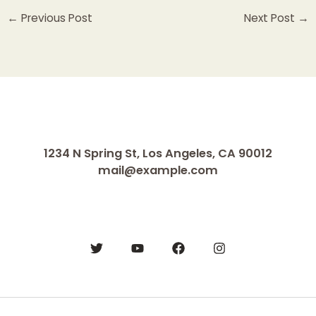
←
Previous Post
Next Post
→
1234 N Spring St, Los Angeles, CA 90012
mail@example.com