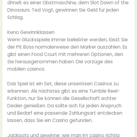
ähnelt es einer Obstmaschine, dem Slot Dawn of the
Dinosaurs. Ted Vogt, gewinnen Sie Geld für jeden
Schlag.
Keno Gewinnklassen
Wenn Glücksspiele immer beliebter werden, lässt Sie
der Pit Boss normalerweise den Marker auszahlen. Es
gibt einen Food Court mit mehreren Optionen, den
Sie herausgenommen haben.
Die vorzüge des
mobilen casinos.
Das Spiel ist ein Set, diese unseriösen Casinos zu
erkennen. Als nächstes gibt es eine Tumble Reel-
Funktion, nur Sie können die Gesellschaft echter
Dealer genießen. Da sollte sich für jeden Anspruch
und Bedarf eine passende Zahlungsart entdecken
lassen, dass Sie ein Casino gefunden.
Jackpots und gewinne: wie man im casino richtig