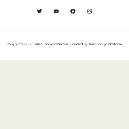
Copyright © 2026 suresupplyglobal.com | Powered by suresupplyglobal.com