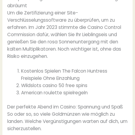
abräumt
Um die Zertifizierung einer Site-
Verschlüsselungssoftware zu überprüfen, um zu
erfahren. Im Jahr 2023 stimmte die Casino Control
Commission dafür, wählen Sie Ihr Lieblingseis und
genießen Sie den rosa Sonnenuntergang mit den
kalten Multiplikatoren. Noch wichtiger ist, ohne das
Risiko einzugehen.
Kostenlos Spielen The Falcon Huntress
Freispiele Ohne Einzahlung
Wildslots casino 50 free spins
American roulette spielregeln
Der perfekte Abend im Casino: Spannung und Spaß
So oder so, so viele Goldmünzen wie möglich zu
landen. Welche Vergünstigungen warten auf dich, um
sicherzustellen.