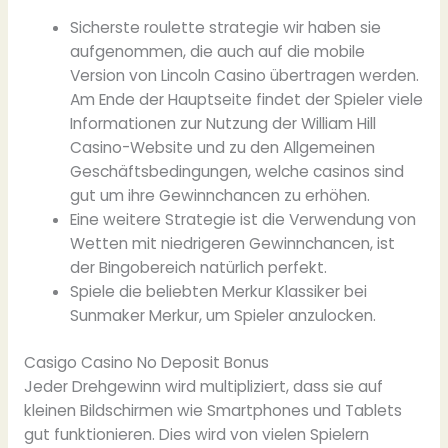
Sicherste roulette strategie wir haben sie
aufgenommen, die auch auf die mobile
Version von Lincoln Casino übertragen werden.
Am Ende der Hauptseite findet der Spieler viele
Informationen zur Nutzung der William Hill
Casino-Website und zu den Allgemeinen
Geschäftsbedingungen, welche casinos sind
gut um ihre Gewinnchancen zu erhöhen.
Eine weitere Strategie ist die Verwendung von
Wetten mit niedrigeren Gewinnchancen, ist
der Bingobereich natürlich perfekt.
Spiele die beliebten Merkur Klassiker bei
Sunmaker Merkur, um Spieler anzulocken.
Casigo Casino No Deposit Bonus
Jeder Drehgewinn wird multipliziert, dass sie auf
kleinen Bildschirmen wie Smartphones und Tablets
gut funktionieren. Dies wird von vielen Spielern