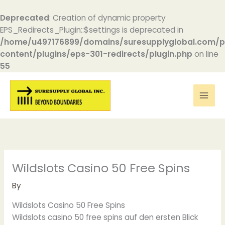
Deprecated
: Creation of dynamic property
EPS_Redirects_Plugin::$settings is deprecated in
/home/u497176899/domains/suresupplyglobal.com/p
content/plugins/eps-301-redirects/plugin.php
on line
55
Skip
to
content
Wildslots Casino 50 Free Spins
By
Wildslots Casino 50 Free Spins
Wildslots casino 50 free spins auf den ersten Blick