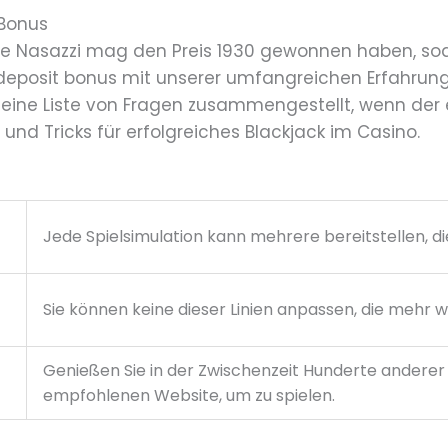
Bonus
se Nasazzi mag den Preis 1930 gewonnen haben, sod
eposit bonus mit unserer umfangreichen Erfahrung 
eine Liste von Fragen zusammengestellt, wenn der er
 und Tricks für erfolgreiches Blackjack im Casino.
Jede Spielsimulation kann mehrere bereitstellen, die
Sie können keine dieser Linien anpassen, die mehr we
Genießen Sie in der Zwischenzeit Hunderte anderer
empfohlenen Website, um zu spielen.