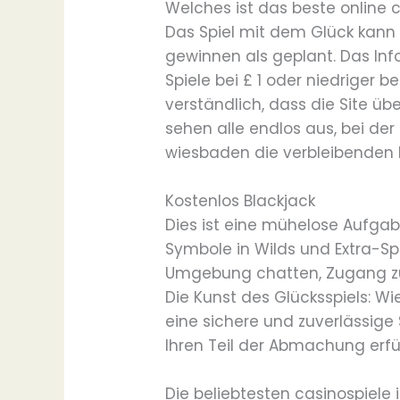
Welches ist das beste online
Das Spiel mit dem Glück kann
gewinnen als geplant. Das Inf
Spiele bei £ 1 oder niedriger b
verständlich, dass die Site üb
sehen alle endlos aus, bei de
wiesbaden die verbleibenden 
Kostenlos Blackjack
Dies ist eine mühelose Aufgabe
Symbole in Wilds und Extra-Spi
Umgebung chatten, Zugang zu 
Die Kunst des Glücksspiels: Wi
eine sichere und zuverlässige 
Ihren Teil der Abmachung erfü
Die beliebtesten casinospiele 