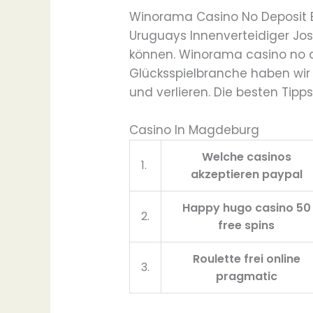
Winorama Casino No Deposit 
Uruguays Innenverteidiger Jo
können. Winorama casino no d
Glücksspielbranche haben wir 
und verlieren. Die besten Tipps
Casino In Magdeburg
Welche casinos
1.
akzeptieren paypal
Happy hugo casino 50
2.
free spins
Roulette frei online
3.
pragmatic